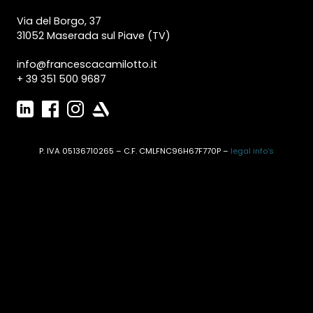
Via del Borgo, 37
31052 Maserada sul Piave (TV)
info@francescacamilotto.it
+ 39 351 500 9687
P. IVA 05136710265 – C.F. CMLFNC96H67F770P –
legal info’s