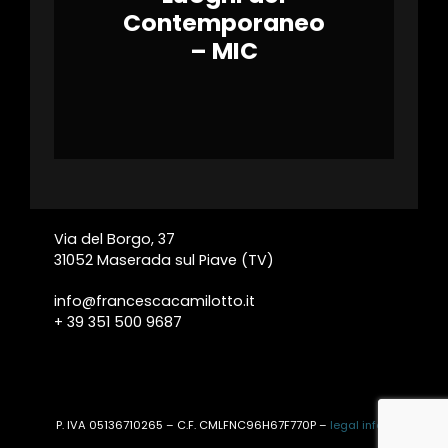
Contemporaneo
– MIC
Via del Borgo, 37
31052 Maserada sul Piave (TV)
info@francescacamilotto.it
+ 39 351 500 9687
P. IVA 05136710265 – C.F. CMLFNC96H67F770P –
legal info’s