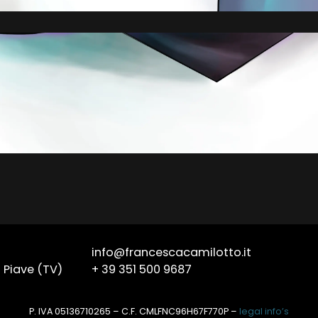
info@francescacamilotto.it
 Piave (TV)
+ 39 351 500 9687
P. IVA 05136710265 – C.F. CMLFNC96H67F770P –
legal info’s