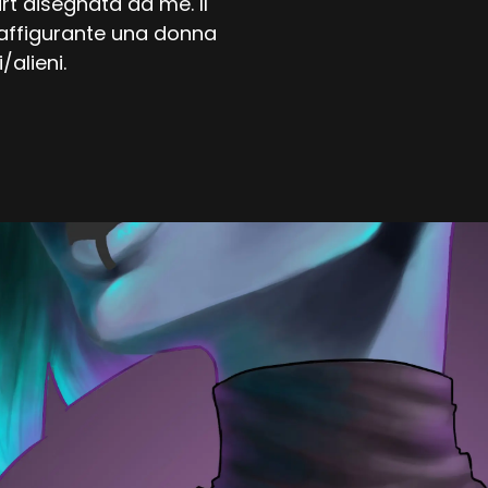
t disegnata da me. Il
affigurante una donna
/alieni.